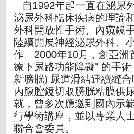
自1992年起一直在泌
泌尿外科臨床疾病的理論
外科開放性手術、內窺鏡手
陸續開展神經泌尿外科、
作。2000年10月，創亞
療下尿路功能障礙” 的手術
新膀胱) 尿道滑結連續縫合
內腹腔鏡切取膀胱粘膜供尿
就，曾多次應邀到國內示範
行學術講座，並以專業人
聯合會委員。