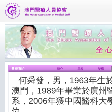
會長簡介
簡介
章程
架構
何舜發，男，1963年生
澳門，1989年畢業於廣
系，2006年獲中國醫科
位。